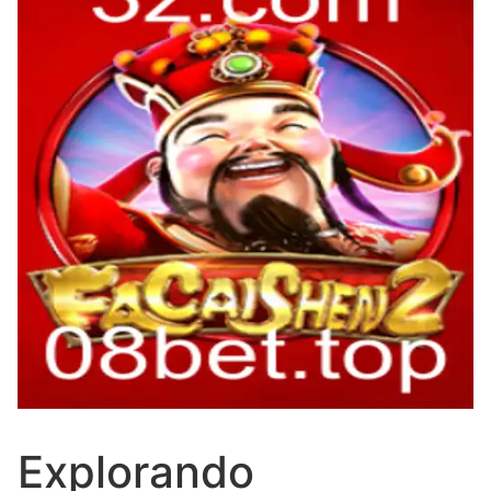
Explorando