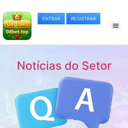
ENTRAR
REGISTRAR
Notícias do Setor