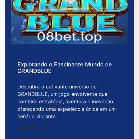
Explorando o Fascinante Mundo de
GRANDBLUE
Descubra o cativante universo de
GRANDBLUE, um jogo envolvente que
combina estratégia, aventura e inovação,
oferecendo uma experiência única em um
cenário vibrante.
2026-02-16