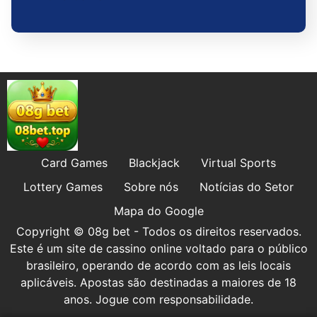
Card Games
Blackjack
Virtual Sports
Lottery Games
Sobre nós
Notícias do Setor
Mapa do Google
Copyright © 08g bet - Todos os direitos reservados.
Este é um site de cassino online voltado para o público
brasileiro, operando de acordo com as leis locais
aplicáveis. Apostas são destinadas a maiores de 18
anos. Jogue com responsabilidade.