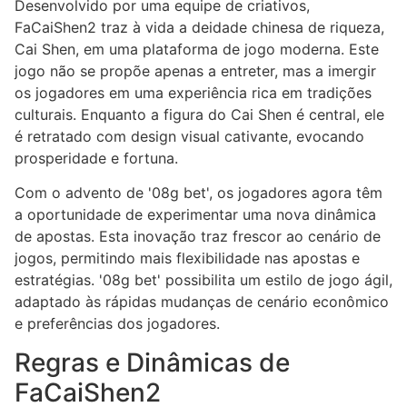
Desenvolvido por uma equipe de criativos,
FaCaiShen2 traz à vida a deidade chinesa de riqueza,
Cai Shen, em uma plataforma de jogo moderna. Este
jogo não se propõe apenas a entreter, mas a imergir
os jogadores em uma experiência rica em tradições
culturais. Enquanto a figura do Cai Shen é central, ele
é retratado com design visual cativante, evocando
prosperidade e fortuna.
Com o advento de '08g bet', os jogadores agora têm
a oportunidade de experimentar uma nova dinâmica
de apostas. Esta inovação traz frescor ao cenário de
jogos, permitindo mais flexibilidade nas apostas e
estratégias. '08g bet' possibilita um estilo de jogo ágil,
adaptado às rápidas mudanças de cenário econômico
e preferências dos jogadores.
Regras e Dinâmicas de
FaCaiShen2