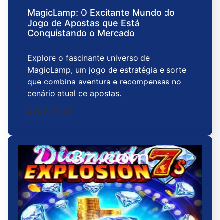
MagicLamp: O Excitante Mundo do
Jogo de Apostas que Está
Conquistando o Mercado
Explore o fascinante universo de
MagicLamp, um jogo de estratégia e sorte
que combina aventura e recompensas no
cenário atual de apostas.
2026-01-28