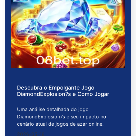
Descubra o Empolgante Jogo
DiamondExplosion7s e Como Jogar
Uma análise detalhada do jogo
DiamondExplosion7s e seu impacto no
cenário atual de jogos de azar online.
2026-05-18