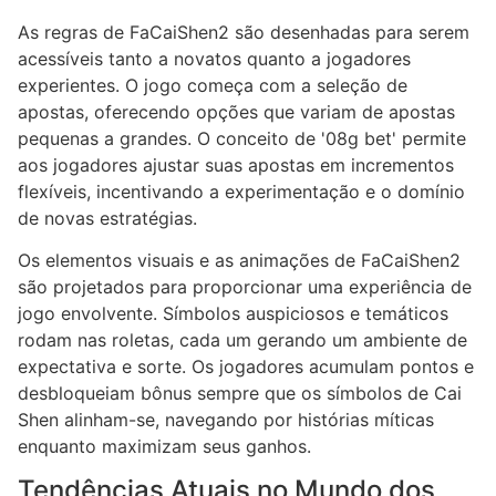
As regras de FaCaiShen2 são desenhadas para serem
acessíveis tanto a novatos quanto a jogadores
experientes. O jogo começa com a seleção de
apostas, oferecendo opções que variam de apostas
pequenas a grandes. O conceito de '08g bet' permite
aos jogadores ajustar suas apostas em incrementos
flexíveis, incentivando a experimentação e o domínio
de novas estratégias.
Os elementos visuais e as animações de FaCaiShen2
são projetados para proporcionar uma experiência de
jogo envolvente. Símbolos auspiciosos e temáticos
rodam nas roletas, cada um gerando um ambiente de
expectativa e sorte. Os jogadores acumulam pontos e
desbloqueiam bônus sempre que os símbolos de Cai
Shen alinham-se, navegando por histórias míticas
enquanto maximizam seus ganhos.
Tendências Atuais no Mundo dos