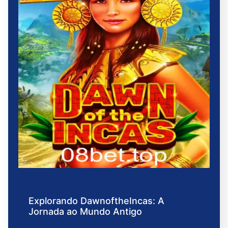
Explorando DawnoftheIncas: A
Jornada ao Mundo Antigo