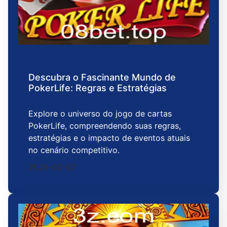
Descubra o Fascinante Mundo de
PokerLife: Regras e Estratégias
Explore o universo do jogo de cartas
PokerLife, compreendendo suas regras,
estratégias e o impacto de eventos atuais
no cenário competitivo.
2026-02-07