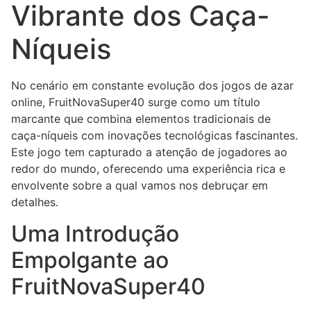
Vibrante dos Caça-
Níqueis
No cenário em constante evolução dos jogos de azar
online, FruitNovaSuper40 surge como um título
marcante que combina elementos tradicionais de
caça-níqueis com inovações tecnológicas fascinantes.
Este jogo tem capturado a atenção de jogadores ao
redor do mundo, oferecendo uma experiência rica e
envolvente sobre a qual vamos nos debruçar em
detalhes.
Uma Introdução
Empolgante ao
FruitNovaSuper40