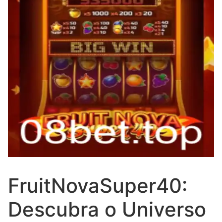
FruitNovaSuper40:
Descubra o Universo