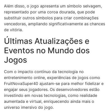
Além disso, o jogo apresenta um símbolo selvagem,
representado por uma coroa dourada, que pode
substituir outros símbolos para criar combinações
vencedoras, ampliando significativamente as chances
de vitória.
Últimas Atualizações e
Eventos no Mundo dos
Jogos
Com o impacto contínuo da tecnologia no
entretenimento online, experiências de jogos como
FruitNovaSuper40 ajustam-se para melhor fidelizar e
engajar seus jogadores. Os desenvolvedores estão
investindo em novas tecnologias, como realidade
aumentada e virtual, enriquecendo ainda mais o
universo imersivo do jogo.