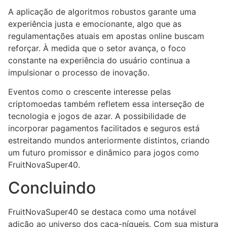
A aplicação de algoritmos robustos garante uma
experiência justa e emocionante, algo que as
regulamentações atuais em apostas online buscam
reforçar. À medida que o setor avança, o foco
constante na experiência do usuário continua a
impulsionar o processo de inovação.
Eventos como o crescente interesse pelas
criptomoedas também refletem essa interseção de
tecnologia e jogos de azar. A possibilidade de
incorporar pagamentos facilitados e seguros está
estreitando mundos anteriormente distintos, criando
um futuro promissor e dinâmico para jogos como
FruitNovaSuper40.
Concluindo
FruitNovaSuper40 se destaca como uma notável
adição ao universo dos caça-níqueis. Com sua mistura