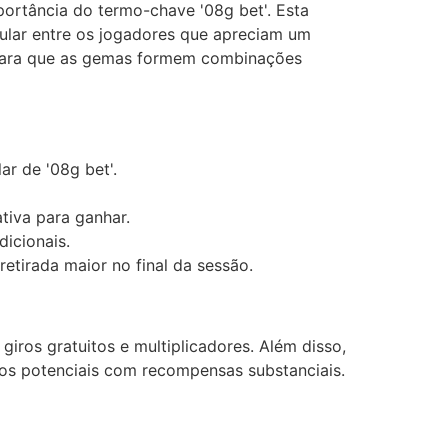
portância do termo-chave '08g bet'. Esta
lar entre os jogadores que apreciam um
er para que as gemas formem combinações
r de '08g bet'.
tiva para ganhar.
icionais.
tirada maior no final da sessão.
os gratuitos e multiplicadores. Além disso,
cos potenciais com recompensas substanciais.