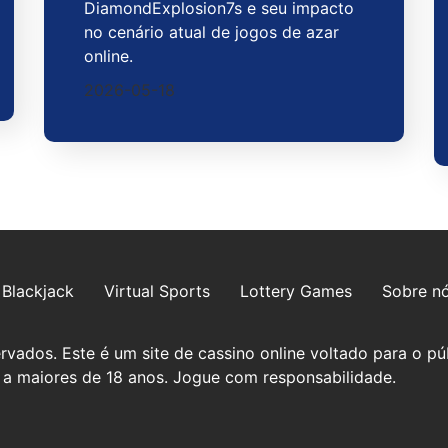
DiamondExplosion7s e seu impacto
no cenário atual de jogos de azar
online.
2026-05-18
Blackjack
Virtual Sports
Lottery Games
Sobre n
rvados. Este é um site de cassino online voltado para o p
as a maiores de 18 anos. Jogue com responsabilidade.