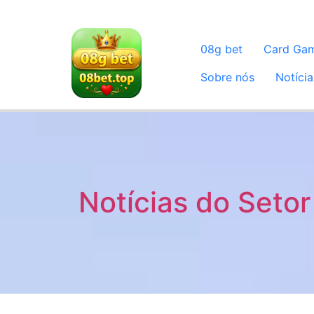
08g bet
Card Ga
Sobre nós
Notícia
Notícias do Setor