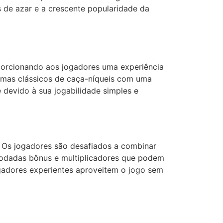
 de azar e a crescente popularidade da
orcionando aos jogadores uma experiência
temas clássicos de caça-níqueis com uma
e devido à sua jogabilidade simples e
. Os jogadores são desafiados a combinar
 rodadas bônus e multiplicadores que podem
ogadores experientes aproveitem o jogo sem