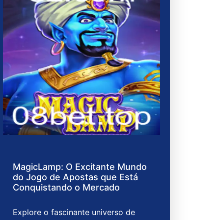
MagicLamp: O Excitante Mundo
do Jogo de Apostas que Está
Conquistando o Mercado
Explore o fascinante universo de