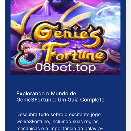
Explorando o Mundo de
Genie3Fortune: Um Guia Completo
Descubra tudo sobre o excitante jogo
Genie3Fortune, incluindo suas regras,
mecânicas e a importância da palavra-