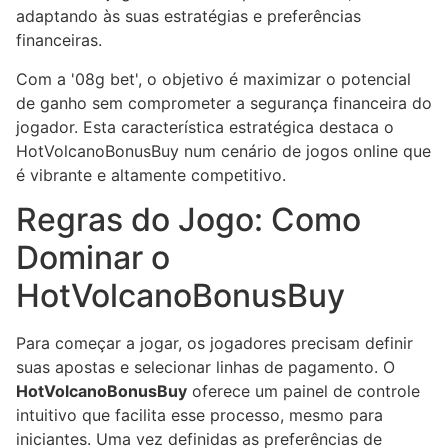
adaptando às suas estratégias e preferências
financeiras.
Com a '08g bet', o objetivo é maximizar o potencial
de ganho sem comprometer a segurança financeira do
jogador. Esta característica estratégica destaca o
HotVolcanoBonusBuy num cenário de jogos online que
é vibrante e altamente competitivo.
Regras do Jogo: Como
Dominar o
HotVolcanoBonusBuy
Para começar a jogar, os jogadores precisam definir
suas apostas e selecionar linhas de pagamento. O
HotVolcanoBonusBuy
oferece um painel de controle
intuitivo que facilita esse processo, mesmo para
iniciantes. Uma vez definidas as preferências de