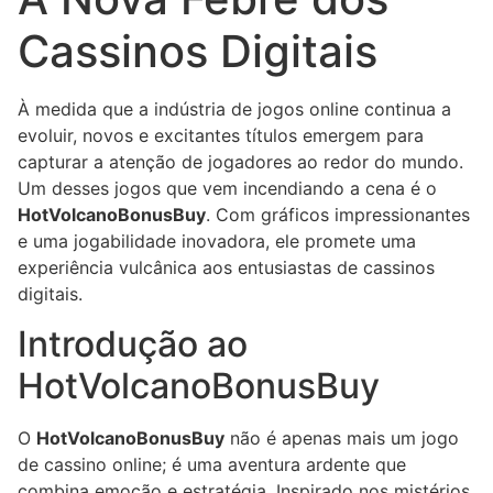
Cassinos Digitais
À medida que a indústria de jogos online continua a
evoluir, novos e excitantes títulos emergem para
capturar a atenção de jogadores ao redor do mundo.
Um desses jogos que vem incendiando a cena é o
HotVolcanoBonusBuy
. Com gráficos impressionantes
e uma jogabilidade inovadora, ele promete uma
experiência vulcânica aos entusiastas de cassinos
digitais.
Introdução ao
HotVolcanoBonusBuy
O
HotVolcanoBonusBuy
não é apenas mais um jogo
de cassino online; é uma aventura ardente que
combina emoção e estratégia. Inspirado nos mistérios