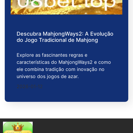
Descubra MahjongWays2: A Evolução
do Jogo Tradicional de Mahjong
Explore as fascinantes regras e
características do MahjongWays2 e como
ele combina tradição com inovação no
universo dos jogos de azar.
2026-01-12