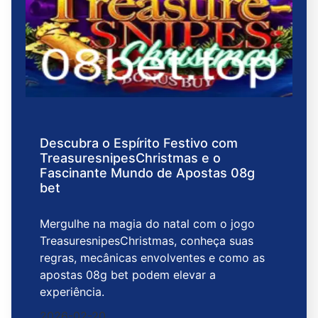
Descubra o Espírito Festivo com
TreasuresnipesChristmas e o
Fascinante Mundo de Apostas 08g
bet
Mergulhe na magia do natal com o jogo
TreasuresnipesChristmas, conheça suas
regras, mecânicas envolventes e como as
apostas 08g bet podem elevar a
experiência.
2026-02-20