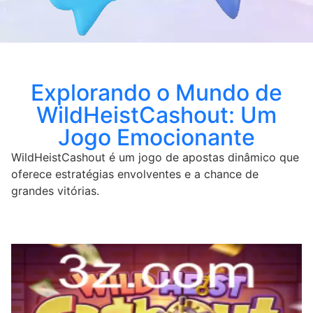
Explorando o Mundo de
WildHeistCashout: Um
Jogo Emocionante
WildHeistCashout é um jogo de apostas dinâmico que
oferece estratégias envolventes e a chance de
grandes vitórias.