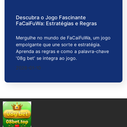
Descubra o Jogo Fascinante
FaCaiFuWa: Estratégias e Regras
Mergulhe no mundo de FaCaiFuWa, um jogo
empolgante que une sorte e estratégia.
Aprenda as regras e como a palavra-chave
'08g bet' se integra ao jogo.
2026-01-10