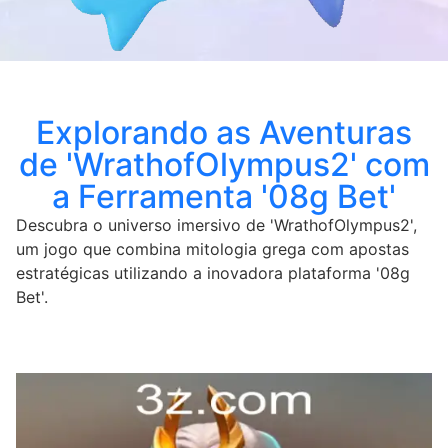
Explorando as Aventuras
de 'WrathofOlympus2' com
a Ferramenta '08g Bet'
Descubra o universo imersivo de 'WrathofOlympus2',
um jogo que combina mitologia grega com apostas
estratégicas utilizando a inovadora plataforma '08g
Bet'.