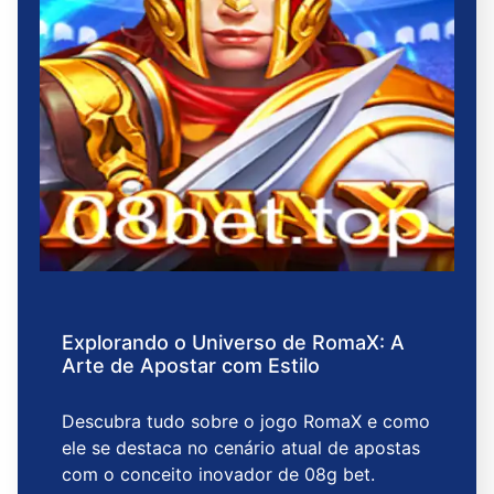
Explorando o Universo de RomaX: A
Arte de Apostar com Estilo
Descubra tudo sobre o jogo RomaX e como
ele se destaca no cenário atual de apostas
com o conceito inovador de 08g bet.