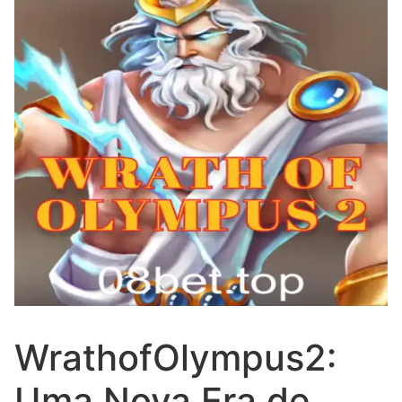
WrathofOlympus2:
Uma Nova Era de