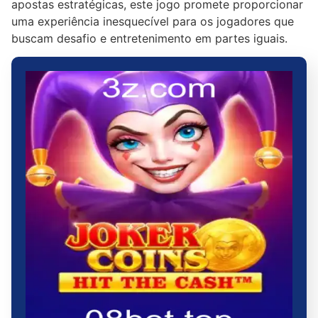
apostas estratégicas, este jogo promete proporcionar
uma experiência inesquecível para os jogadores que
buscam desafio e entretenimento em partes iguais.