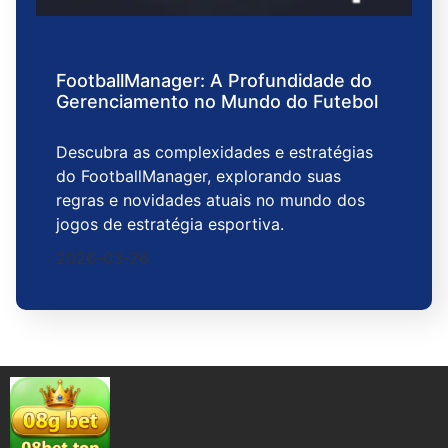
FootballManager: A Profundidade do
Gerenciamento no Mundo do Futebol
Descubra as complexidades e estratégias
do FootballManager, explorando suas
regras e novidades atuais no mundo dos
jogos de estratégia esportiva.
2026-03-26