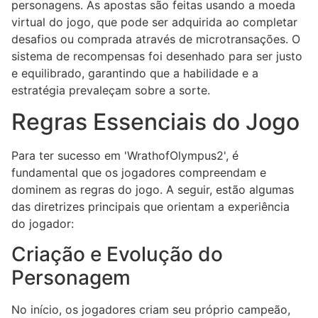
personagens. As apostas são feitas usando a moeda
virtual do jogo, que pode ser adquirida ao completar
desafios ou comprada através de microtransações. O
sistema de recompensas foi desenhado para ser justo
e equilibrado, garantindo que a habilidade e a
estratégia prevaleçam sobre a sorte.
Regras Essenciais do Jogo
Para ter sucesso em 'WrathofOlympus2', é
fundamental que os jogadores compreendam e
dominem as regras do jogo. A seguir, estão algumas
das diretrizes principais que orientam a experiência
do jogador:
Criação e Evolução do
Personagem
No início, os jogadores criam seu próprio campeão,