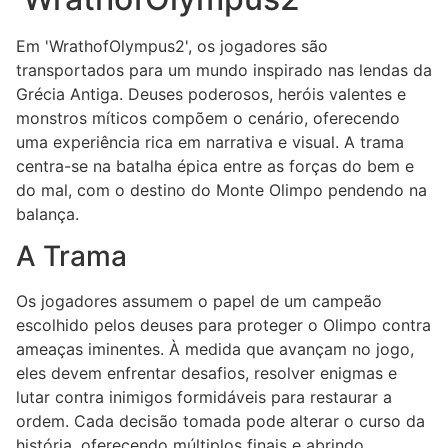
Em 'WrathofOlympus2', os jogadores são
transportados para um mundo inspirado nas lendas da
Grécia Antiga. Deuses poderosos, heróis valentes e
monstros míticos compõem o cenário, oferecendo
uma experiência rica em narrativa e visual. A trama
centra-se na batalha épica entre as forças do bem e
do mal, com o destino do Monte Olimpo pendendo na
balança.
A Trama
Os jogadores assumem o papel de um campeão
escolhido pelos deuses para proteger o Olimpo contra
ameaças iminentes. À medida que avançam no jogo,
eles devem enfrentar desafios, resolver enigmas e
lutar contra inimigos formidáveis para restaurar a
ordem. Cada decisão tomada pode alterar o curso da
história, oferecendo múltiplos finais e abrindo