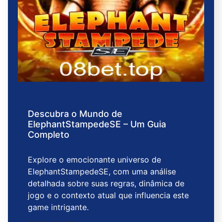
Descubra o Mundo de
ElephantStampedeSE – Um Guia
Completo
Explore o emocionante universo de
ElephantStampedeSE, com uma análise
detalhada sobre suas regras, dinâmica de
jogo e o contexto atual que influencia este
game intrigante.