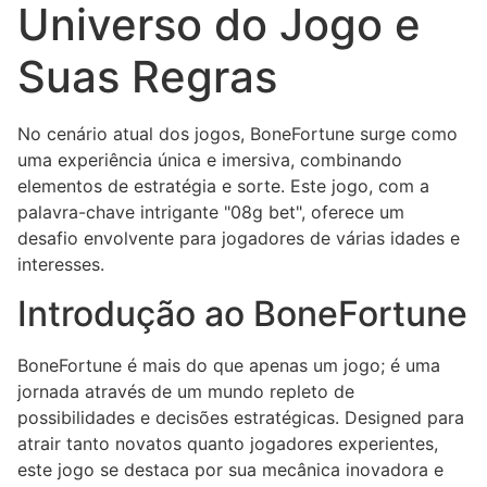
Universo do Jogo e
Suas Regras
No cenário atual dos jogos, BoneFortune surge como
uma experiência única e imersiva, combinando
elementos de estratégia e sorte. Este jogo, com a
palavra-chave intrigante "08g bet", oferece um
desafio envolvente para jogadores de várias idades e
interesses.
Introdução ao BoneFortune
BoneFortune é mais do que apenas um jogo; é uma
jornada através de um mundo repleto de
possibilidades e decisões estratégicas. Designed para
atrair tanto novatos quanto jogadores experientes,
este jogo se destaca por sua mecânica inovadora e