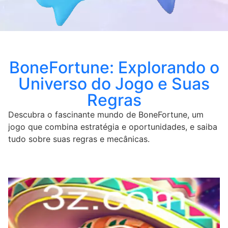
BoneFortune: Explorando o
Universo do Jogo e Suas
Regras
Descubra o fascinante mundo de BoneFortune, um
jogo que combina estratégia e oportunidades, e saiba
tudo sobre suas regras e mecânicas.