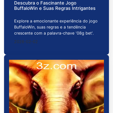
Descubra o Fascinante Jogo
BuffaloWin e Suas Regras Intrigantes
Explore a emocionante experiência do jogo
BuffaloWin, suas regras e a tendência
crescente com a palavra-chave '08g bet'.
2026-02-02