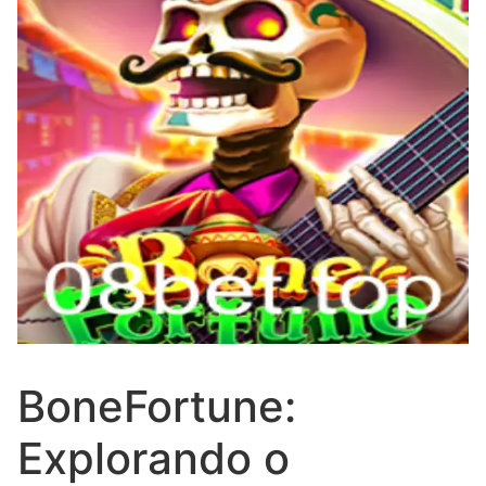
BoneFortune:
Explorando o