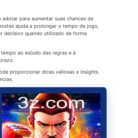
m adotar para aumentar suas chances de
postas ajuda a prolongar o tempo de jogo,
er decisivo quando utilizado de forma
 tempo ao estudo das regras e à
prazo.
de proporcionar dicas valiosas e insights
ncias.