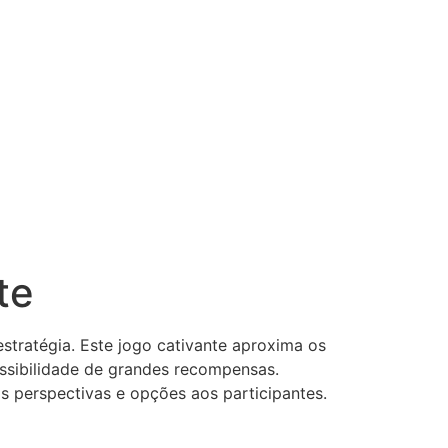
te
tratégia. Este jogo cativante aproxima os
ssibilidade de grandes recompensas.
s perspectivas e opções aos participantes.