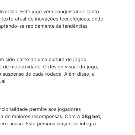
diversão. Este jogo vem conquistando tanto
ntexto atual de inovações tecnológicas, onde
aptando-se rapidamente às tendências
m sido parte de uma cultura de jogos
 de modernidade. O design visual do jogo,
 suspense de cada rodada. Além disso, a
al.
ncionalidade permite aos jogadores
sca de maiores recompensas. Com a
08g bet
,
ero acaso. Esta personalização se integra