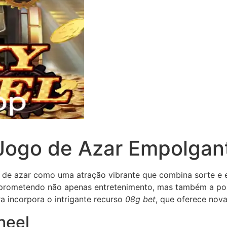
Jogo de Azar Empolgan
de azar como uma atração vibrante que combina sorte e es
 prometendo não apenas entretenimento, mas também a po
 incorpora o intrigante recurso
08g bet
, que oferece nova
heel