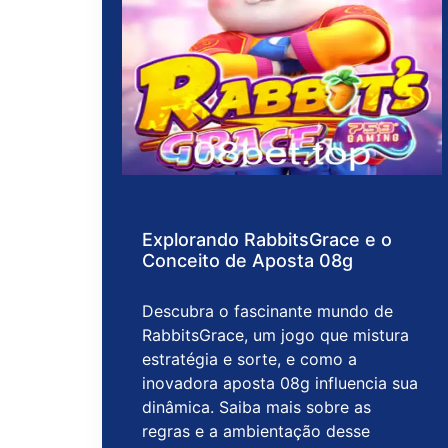
Explorando RabbitsGrace e o
Conceito de Aposta 08g
Descubra o fascinante mundo de
RabbitsGrace, um jogo que mistura
estratégia e sorte, e como a
inovadora aposta 08g influencia sua
dinâmica. Saiba mais sobre as
regras e a ambientação desse