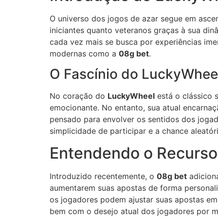
O universo dos jogos de azar segue em asc
iniciantes quanto veteranos graças à sua di
cada vez mais se busca por experiências im
modernas como a
08g bet
.
O Fascínio do LuckyWhee
No coração do
LuckyWheel
está o clássico 
emocionante. No entanto, sua atual encarna
pensado para envolver os sentidos dos joga
simplicidade de participar e a chance aleató
Entendendo o Recurso
Introduzido recentemente, o
08g bet
adiciona
aumentarem suas apostas de forma personali
os jogadores podem ajustar suas apostas em m
bem com o desejo atual dos jogadores por ma