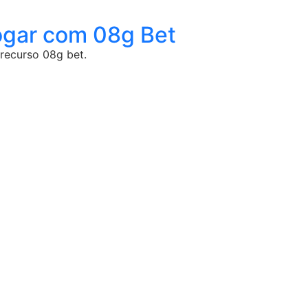
gar com 08g Bet
recurso 08g bet.