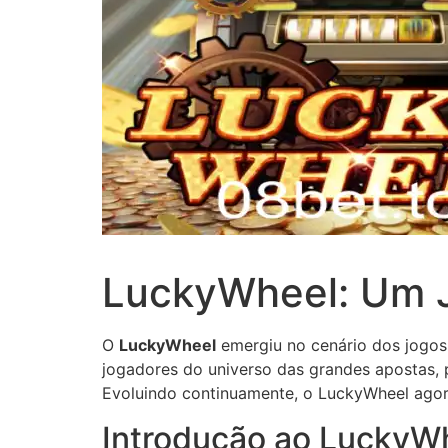
LuckyWheel: Um 
O
LuckyWheel
emergiu no cenário dos jogos 
jogadores do universo das grandes apostas,
Evoluindo continuamente, o LuckyWheel agora
Introdução ao LuckyW