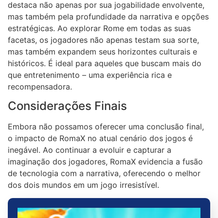
destaca não apenas por sua jogabilidade envolvente,
mas também pela profundidade da narrativa e opções
estratégicas. Ao explorar Rome em todas as suas
facetas, os jogadores não apenas testam sua sorte,
mas também expandem seus horizontes culturais e
históricos. É ideal para aqueles que buscam mais do
que entretenimento – uma experiência rica e
recompensadora.
Considerações Finais
Embora não possamos oferecer uma conclusão final,
o impacto de RomaX no atual cenário dos jogos é
inegável. Ao continuar a evoluir e capturar a
imaginação dos jogadores, RomaX evidencia a fusão
de tecnologia com a narrativa, oferecendo o melhor
dos dois mundos em um jogo irresistível.