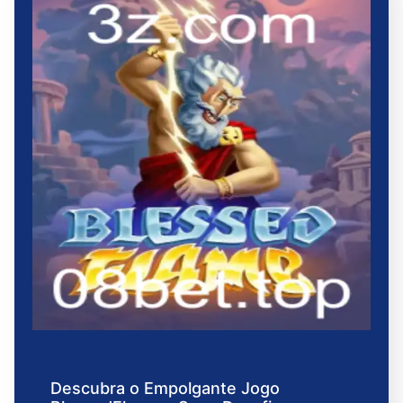
Descubra o Empolgante Jogo