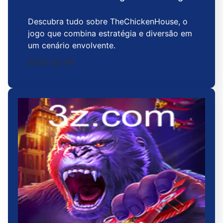
Descubra tudo sobre TheChickenHouse, o
jogo que combina estratégia e diversão em
um cenário envolvente.
2026-02-04