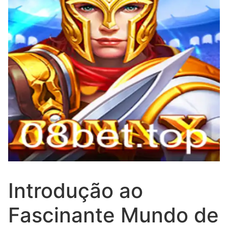
Introdução ao
Fascinante Mundo de